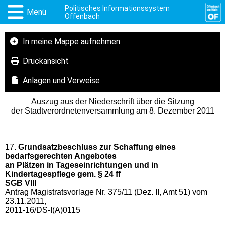
Politisches Informationssystem
Menü
Offenbach
In meine Mappe aufnehmen
Druckansicht
Anlagen und Verweise
Auszug aus der Niederschrift über die Sitzung
der Stadtverordnetenversammlung am 8. Dezember 2011
17.
Grundsatzbeschluss zur Schaffung eines
bedarfsgerechten Angebotes
an Plätzen in Tageseinrichtungen und in
Kindertagespflege gem. § 24 ff
SGB VIII
Antrag Magistratsvorlage Nr. 375/11 (Dez. II, Amt 51) vom
23.11.2011,
2011-16/DS-I(A)0115