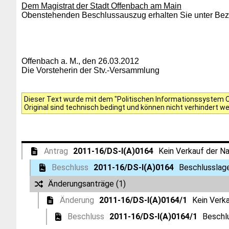
Dem Magistrat der Stadt Offenbach am Main
Obenstehenden Beschlussauszug erhalten Sie unter Bezu
Offenbach a. M., den 26.03.2012
Die Vorsteherin der Stv.-Versammlung
Dieser Text wurde mit dem "Politischen Informationssystem Of
Original sind technisch bedingt und können nicht verhindert w
Antrag
2011-16/DS-I(A)0164
Kein Verkauf der N
Beschluss
2011-16/DS-I(A)0164
Beschlusslage
Änderungsanträge (1)
Änderung
2011-16/DS-I(A)0164/1
Kein Verk
Beschluss
2011-16/DS-I(A)0164/1
Beschl