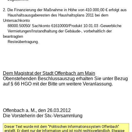
2. Die Finanzierung der Maßnahme in Höhe von 410.000,00 € erfolgt aus
Haushaltsausgaberesten des Haushaltsplans 2011 bei dem
Untersachkonto
88000.50050/ Sachkonto 61610000/Produkt 10.01.03 -Gewerbliche
Vermietungen/Instandhaltung der Gebäude-, vorbehaltlich der
beantragten
Resteübertragung.
Dem Magistrat der Stadt Offenbach am Main
Obenstehenden Beschlussauszug erhalten Sie unter Bezug
auf § 66 HGO mit der Bitte um weitere Veranlassung.
Offenbach a. M., den 26.03.2012
Die Vorsteherin der Stv.-Versammlung
Dieser Text wurde mit dem "Politischen Informationssystem Offenbach"
erstellt. Er dient nur der Information und ist nicht rechtsverbindlich. Etwaige