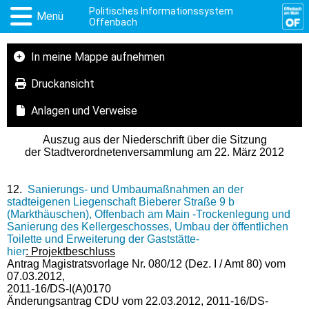
Politisches Informationssystem
Menü
Offenbach
In meine Mappe aufnehmen
Druckansicht
Anlagen und Verweise
Auszug aus der Niederschrift über die Sitzung
der Stadtverordnetenversammlung am 22. März 2012
12.
Sanierungs- und Umbaumaßnahmen an der
stadteigenen Liegenschaft Bieberer Straße 9 b
(Markthäuschen), Offenbach am Main -Trockenlegung und
Sanierung des Kellergeschosses, Umbau der öffentlichen
Toilette und Erweiterung der Gaststätte-
hier
: Projektbeschluss
Antrag Magistratsvorlage Nr. 080/12 (Dez. I / Amt 80) vom
07.03.2012,
2011-16/DS-I(A)0170
Änderungsantrag CDU vom 22.03.2012, 2011-16/DS-