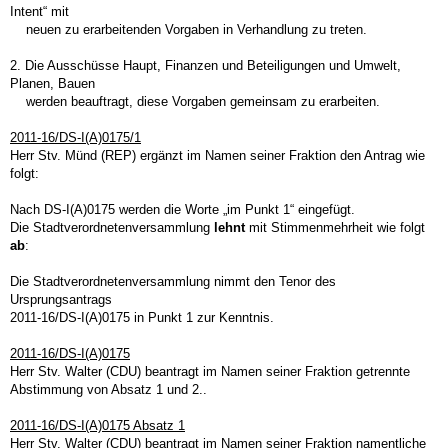
Intent“ mit
neuen zu erarbeitenden Vorgaben in Verhandlung zu treten.
2. Die Ausschüsse Haupt, Finanzen und Beteiligungen und Umwelt,
Planen, Bauen
werden beauftragt, diese Vorgaben gemeinsam zu erarbeiten.
2011-16/DS-I(A)0175/1
Herr Stv. Münd (REP) ergänzt im Namen seiner Fraktion den Antrag wie
folgt:
Nach DS-I(A)0175 werden die Worte „im Punkt 1“ eingefügt.
Die Stadtverordnetenversammlung
lehnt
mit Stimmenmehrheit wie folgt
ab
:
Die Stadtverordnetenversammlung nimmt den Tenor des
Ursprungsantrags
2011-16/DS-I(A)0175 in Punkt 1 zur Kenntnis.
2011-16/DS-I(A)0175
Herr Stv. Walter (CDU) beantragt im Namen seiner Fraktion getrennte
Abstimmung von Absatz 1 und 2..
2011-16/DS-I(A)0175 Absatz 1
Herr Stv. Walter (CDU) beantragt im Namen seiner Fraktion namentliche