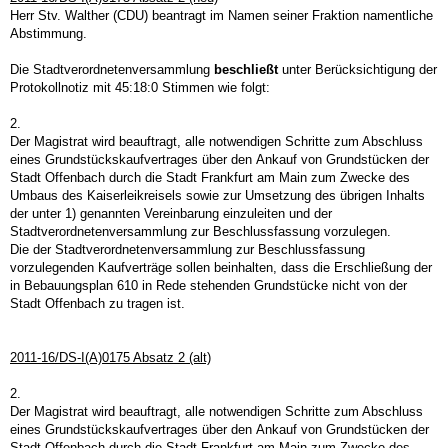
Herr Stv. Walther (CDU) beantragt im Namen seiner Fraktion namentliche
Abstimmung.
Die Stadtverordnetenversammlung
beschließt
unter Berücksichtigung der
Protokollnotiz mit 45:18:0 Stimmen wie folgt:
2.
Der Magistrat wird beauftragt, alle notwendigen Schritte zum Abschluss
eines Grundstückskaufvertrages über den
Ankauf von Grundstücken der
Stadt Offenbach durch die Stadt Frankfurt am Main zum Zwecke des
Umbaus des Kaiserleikreisels sowie zur Umsetzung des übrigen Inhalts
der unter 1) genannten Vereinbarung
einzuleiten und der
Stadtverordnetenversammlung zur Beschlussfassung vorzulegen.
Die der Stadtverordnetenversammlung zur Beschlussfassung
vorzulegenden Kaufverträge sollen beinhalten, dass die Erschließung der
in Bebauungsplan 610 in Rede stehenden Grundstücke nicht von der
Stadt Offenbach zu tragen ist.
2011-16/DS-I(A)0175 Absatz 2 (alt)
2.
Der Magistrat wird beauftragt, alle notwendigen Schritte zum Abschluss
eines Grundstückskaufvertrages über den
Ankauf von Grundstücken der
Stadt Offenbach durch die Stadt Frankfurt am Main zum Zwecke des