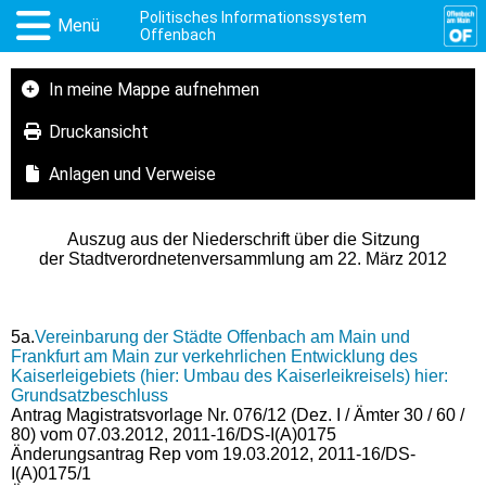
Politisches Informationssystem
Menü
Offenbach
In meine Mappe aufnehmen
Druckansicht
Anlagen und Verweise
Auszug aus der Niederschrift über die Sitzung
der Stadtverordnetenversammlung am 22. März 2012
5a.
Vereinbarung der Städte Offenbach am Main und
Frankfurt am Main zur verkehrlichen Entwicklung des
Kaiserleigebiets (hier: Umbau des Kaiserleikreisels) hier:
Grundsatzbeschluss
Antrag Magistratsvorlage Nr. 076/12 (Dez. I / Ämter 30 / 60 /
80) vom 07.03.2012, 2011-16/DS-I(A)0175
Änderungsantrag Rep vom 19.03.2012, 2011-16/DS-
I(A)0175/1