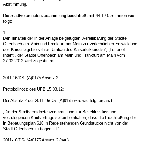
Abstimmung.
Die Stadtverordnetenversammlung
beschließt
mit 44:19:0 Stimmen wie
folgt:
1.
Den Inhalten der in der Anlage beigefügten „Vereinbarung der Städte
Offenbach am Main und Frankfurt am Main zur verkehrlichen Entwicklung
des Kaiserleigebiets (hier: Umbau des Kaiserleikreisels)“, „Letter of
Intent“, der Städte Offenbach am Main und Frankfurt am Main vom
27.02.2012 wird zugestimmt.
2011-16/DS-I(A)0175 Absatz 2
Protokollnotiz des UPB 15.03.12:
Der Absatz 2 der 2011-16/DS-I(A)0175 wird wie folgt ergänzt:
„Die der Stadtverordnetenversammlung zur Beschlussfassung
vorzulegenden Kaufverträge sollen beinhalten, dass die Erschließung der
in Bebauungsplan 610 in Rede stehenden Grundstücke nicht von der
Stadt Offenbach zu tragen ist.“
2011-16/DS-I(A)0175 Absatz 2 (neu)