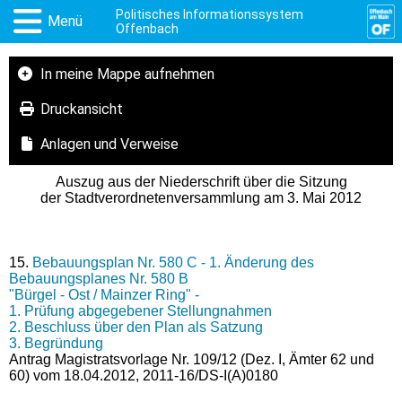
Politisches Informationssystem
Menü
Offenbach
In meine Mappe aufnehmen
Druckansicht
Anlagen und Verweise
Auszug aus der Niederschrift über die Sitzung
der Stadtverordnetenversammlung am 3. Mai 2012
15.
Bebauungsplan Nr. 580 C - 1. Änderung des
Bebauungsplanes Nr. 580 B
"Bürgel - Ost / Mainzer Ring" -
1. Prüfung abgegebener Stellungnahmen
2. Beschluss über den Plan als Satzung
3. Begründung
Antrag Magistratsvorlage Nr. 109/12 (Dez. I, Ämter 62 und
60) vom 18.04.2012, 2011-16/DS-I(A)0180