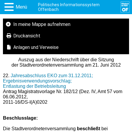
Politisches Informationssystem
Menü
Offenbach
In meine Mappe aufnehmen
Druckansicht
Anlagen und Verweise
Auszug aus der Niederschrift über die Sitzung
der Stadtverordnetenversammlung am 21. Juni 2012
22.
Jahresabschluss EKO zum 31.12.2011;
Ergebnisverwendungsvorschlag;
Entlastung der Betriebsleitung
Antrag Magistratsvorlage Nr. 182/12 (Dez. IV, Amt 57 vom
06.06.2012,
2011-16/DS-I(A)0202
Beschlusslage
:
Die Stadtverordnetenversammlung
beschließt
bei