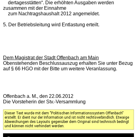
dertagesstätten“. Die erhöhten Ausgaben werden
zusammen mit der Einnahme
zum Nachtragshaushalt 2012 angemeldet.
5. Der Betriebsleitung wird Entlastung erteilt.
Dem Magistrat der Stadt Offenbach am Main
Obenstehenden Beschlussauszug erhalten Sie unter Bezug
auf § 66 HGO mit der Bitte um weitere Veranlassung.
Offenbach a. M., den 22.06.2012
Die Vorsteherin der Stv.-Versammlung
Dieser Text wurde mit dem "Politischen Informationssystem Offenbach"
erstellt. Er dient nur der Information und ist nicht rechtsverbindlich. Etwaige
Abweichungen des Layouts gegenüber dem Original sind technisch bedingt
und können nicht verhindert werden.