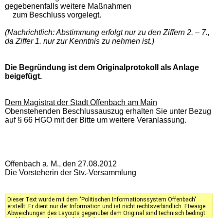
gegebenenfalls weitere Maßnahmen
zum Beschluss vorgelegt.
(Nachrichtlich: Abstimmung erfolgt nur zu den Ziffern 2. – 7.,
da Ziffer 1. nur zur Kenntnis zu nehmen ist.)
Die Begründung ist dem Originalprotokoll als Anlage
beigefügt.
Dem Magistrat der Stadt Offenbach am Main
Obenstehenden Beschlussauszug erhalten Sie unter Bezug
auf § 66 HGO mit der Bitte um weitere Veranlassung.
Offenbach a. M., den 27.08.2012
Die Vorsteherin der Stv.-Versammlung
Dieser Text wurde mit dem "Politischen Informationssystem Offenbach"
erstellt. Er dient nur der Information und ist nicht rechtsverbindlich. Etwaige
Abweichungen des Layouts gegenüber dem Original sind technisch bedingt