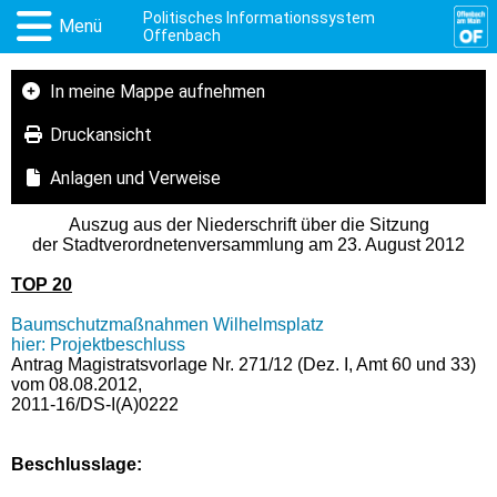
Politisches Informationssystem
Menü
Offenbach
In meine Mappe aufnehmen
Druckansicht
Anlagen und Verweise
Auszug aus der Niederschrift über die Sitzung
der Stadtverordnetenversammlung am 23. August 2012
TOP 20
Baumschutzmaßnahmen Wilhelmsplatz
hier: Projektbeschluss
Antrag Magistratsvorlage Nr. 271/12 (Dez. I, Amt 60 und 33)
vom 08.08.2012,
2011-16/DS-I(A)0222
Beschlusslage
: