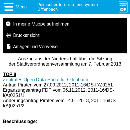
Politisches Informationssystem
Menü
Offenbach
In meine Mappe aufnehmen
Druckansicht
Anlagen und Verweise
Auszug aus der Niederschrift über die Sitzung
der Stadtverordnetenversammlung am 7. Februar 2013
TOP 8
Zentrales Open Data-Portal für Offenbach
Antrag Piraten vom 27.09.2012, 2011-16/DS-I(A)0251
Ergänzungsantrag FDP vom 06.11.2012, 2011-16/DS-
I(A)0251/1
Änderungsantrag Piraten vom 14.01.2013, 2011-16/DS-
I(A)0251/2
Beschlusslage
: