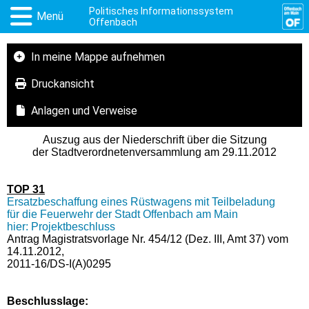
Politisches Informationssystem
Menü
Offenbach
In meine Mappe aufnehmen
Druckansicht
Anlagen und Verweise
Auszug aus der Niederschrift über die Sitzung
der Stadtverordnetenversammlung am 29.11.2012
TOP 31
Ersatzbeschaffung eines Rüstwagens mit Teilbeladung
für die Feuerwehr der Stadt Offenbach am Main
hier: Projektbeschluss
Antrag Magistratsvorlage Nr. 454/12 (Dez. III, Amt 37) vom
14.11.2012,
2011-16/DS-I(A)0295
Beschlusslage
: