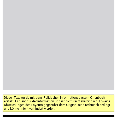
Dieser Text wurde mit dem "Politischen Informationssystem Offenbach"
erstellt. Er dient nur der Information und ist nicht rechtsverbindlich. Etwaige
Abweichungen des Layouts gegenüber dem Original sind technisch bedingt
und können nicht verhindert werden.