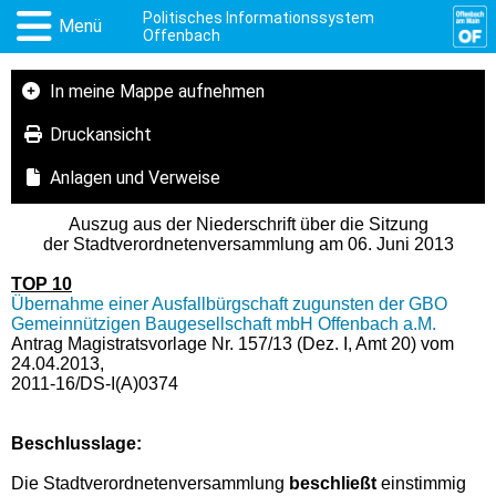
Politisches Informationssystem
Menü
Offenbach
In meine Mappe aufnehmen
Druckansicht
Anlagen und Verweise
Auszug aus der Niederschrift über die Sitzung
der Stadtverordnetenversammlung am 06. Juni 2013
TOP 10
Übernahme einer Ausfallbürgschaft zugunsten der GBO
Gemeinnützigen Baugesellschaft mbH Offenbach a.M.
Antrag Magistratsvorlage Nr. 157/13 (Dez. I, Amt 20) vom
24.04.2013,
2011-16/DS-I(A)0374
Beschlusslage
:
Die Stadtverordnetenversammlung
beschließt
einstimmig