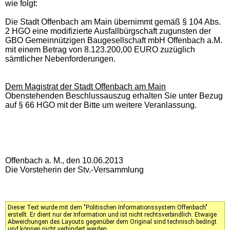
wie folgt:
Die Stadt Offenbach am Main übernimmt gemäß § 104 Abs.
2 HGO eine modifizierte Ausfallbürgschaft zugunsten der
GBO Gemeinnützigen Baugesellschaft mbH Offenbach a.M.
mit einem Betrag von 8.123.200,00 EURO zuzüglich
sämtlicher Nebenforderungen.
Dem Magistrat der Stadt Offenbach am Main
Obenstehenden Beschlussauszug erhalten Sie unter Bezug
auf § 66 HGO mit der Bitte um weitere Veranlassung.
Offenbach a. M., den 10.06.2013
Die Vorsteherin der Stv.-Versammlung
Dieser Text wurde mit dem "Politischen Informationssystem Offenbach"
erstellt. Er dient nur der Information und ist nicht rechtsverbindlich. Etwaige
Abweichungen des Layouts gegenüber dem Original sind technisch bedingt
und können nicht verhindert werden.