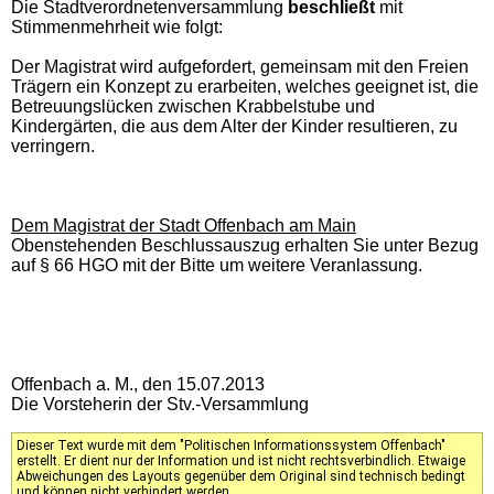
Die Stadtverordnetenversammlung
beschließt
mit
Stimmenmehrheit wie folgt:
Der Magistrat wird aufgefordert, gemeinsam mit den Freien
Trägern ein Konzept zu erarbeiten, welches geeignet ist, die
Betreuungslücken zwischen Krabbelstube und
Kindergärten, die aus dem Alter der Kinder resultieren, zu
verringern.
Dem Magistrat der Stadt Offenbach am Main
Obenstehenden Beschlussauszug erhalten Sie unter Bezug
auf § 66 HGO mit der Bitte um weitere Veranlassung.
Offenbach a. M., den 15.07.2013
Die Vorsteherin der Stv.-Versammlung
Dieser Text wurde mit dem "Politischen Informationssystem Offenbach"
erstellt. Er dient nur der Information und ist nicht rechtsverbindlich. Etwaige
Abweichungen des Layouts gegenüber dem Original sind technisch bedingt
und können nicht verhindert werden.