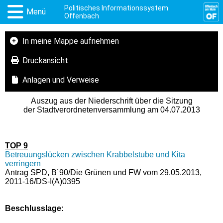
Politisches Informationssystem
Menü
Offenbach
In meine Mappe aufnehmen
Druckansicht
Anlagen und Verweise
Auszug aus der Niederschrift über die Sitzung
der Stadtverordnetenversammlung am 04.07.2013
TOP 9
Betreuungslücken zwischen Krabbelstube und Kita
verringern
Antrag SPD, B´90/Die Grünen und FW vom 29.05.2013,
2011-16/DS-I(A)0395
Beschlusslage
: