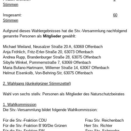
Stimmen
Insgesamt:
60
Stimmen
Aufgrund dieses Wahlergebnisses hat die Stv.-Versammlung nachfolgend
genannte Personen als
Mitglieder
gewählt:
Michael Weiland, Neusalzer Straße 20 A, 63069 Offenbach
Anja Fröhlich, Fritz-Erler-Straße 20, 63073 Offenbach
Andrea Rupp, Brandenburger Straße 28, 63075 Offenbach
Sibylle Winkel, Pommernstraße 7, 63069 Offenbach
Maria Bufano-Hartmann, Willemer Straße 14, 63067 Offenbach
Helmut Eisenkolb, Von-Behring-Str, 63075 Offenbach
2. Wahlgang (dunkelgrüner Stimmzettel)
Wahl von sechs stellv. Personen als Mitglieder des Naturschutzbeirates
1. Wahlkommission
Die Stv.-Versammlung bildet folgende Wahlkommission:
Für die Stv.-Fraktion CDU Frau Stv. Reichenbach
Für die Stv.-Fraktion B´90/Die Grünen Herr Stv. Richter
Für die Stv.-Fraktion FW Frau Stv. Schroeder