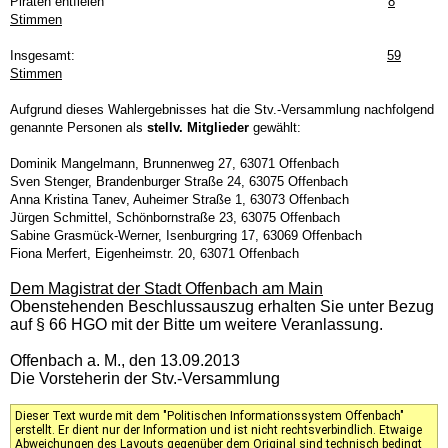
Piraten entfielen
8
Stimmen
Insgesamt:
59
Stimmen
Aufgrund dieses Wahlergebnisses hat die Stv.-Versammlung nachfolgend
genannte Personen als
stellv. Mitglieder
gewählt:
Dominik Mangelmann, Brunnenweg 27, 63071 Offenbach
Sven Stenger, Brandenburger Straße 24, 63075 Offenbach
Anna Kristina Tanev, Auheimer Straße 1, 63073 Offenbach
Jürgen Schmittel, Schönbornstraße 23, 63075 Offenbach
Sabine Grasmück-Werner, Isenburgring 17, 63069 Offenbach
Fiona Merfert, Eigenheimstr. 20, 63071 Offenbach
Dem Magistrat der Stadt Offenbach am Main
Obenstehenden Beschlussauszug erhalten Sie unter Bezug
auf § 66 HGO mit der Bitte um weitere Veranlassung.
Offenbach a. M., den 13.09.2013
Die Vorsteherin der Stv.-Versammlung
Dieser Text wurde mit dem "Politischen Informationssystem Offenbach"
erstellt. Er dient nur der Information und ist nicht rechtsverbindlich. Etwaige
Abweichungen des Layouts gegenüber dem Original sind technisch bedingt