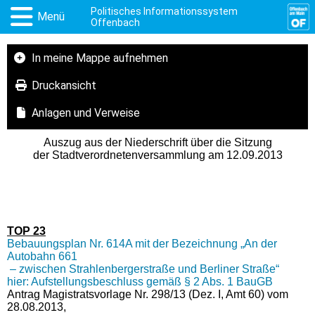
Politisches Informationssystem
Menü
Offenbach
In meine Mappe aufnehmen
Druckansicht
Anlagen und Verweise
Auszug aus der Niederschrift über die Sitzung
der Stadtverordnetenversammlung am 12.09.2013
TOP 23
Bebauungsplan Nr. 614A mit der Bezeichnung „An der
Autobahn 661
– zwischen Strahlenbergerstraße und Berliner Straße“
hier: Aufstellungsbeschluss gemäß § 2 Abs. 1 BauGB
Antrag Magistratsvorlage Nr. 298/13 (Dez. I, Amt 60) vom
28.08.2013,