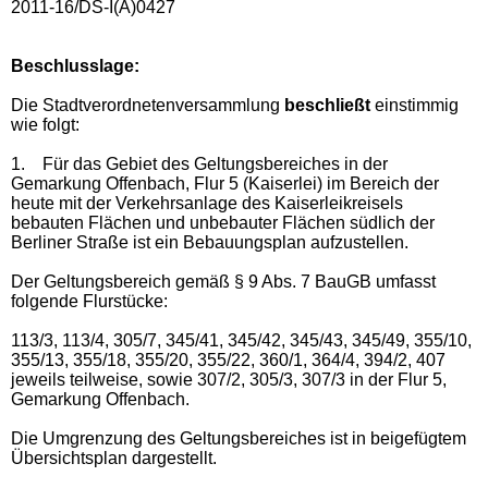
2011-16/DS-I(A)0427
Beschlusslage
:
Die Stadtverordnetenversammlung
beschließt
einstimmig
wie folgt:
1.
Für das Gebiet des Geltungsbereiches in der
Gemarkung Offenbach, Flur 5 (Kaiserlei) im Bereich der
heute mit der Verkehrsanlage des Kaiserleikreisels
bebauten Flächen und unbebauter Flächen südlich der
Berliner Straße ist ein Bebauungsplan aufzustellen.
Der Geltungsbereich gemäß § 9 Abs. 7 BauGB umfasst
folgende Flurstücke:
113/3, 113/4, 305/7, 345/41, 345/42, 345/43, 345/49, 355/10,
355/13, 355/18, 355/20, 355/22, 360/1, 364/4, 394/2, 407
jeweils teilweise, sowie 307/2, 305/3, 307/3 in der Flur 5,
Gemarkung Offenbach.
Die Umgrenzung des Geltungsbereiches ist in beigefügtem
Übersichtsplan dargestellt.