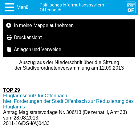
Politisches Informationssystem
Menü
Offenbach
In meine Mappe aufnehmen
Druckansicht
Anlagen und Verweise
Auszug aus der Niederschrift über die Sitzung
der Stadtverordnetenversammlung am 12.09.2013
TOP 29
Fluglärmschutz für Offenbach
hier: Forderungen der Stadt Offenbach zur Reduzierung des
Fluglärms
Antrag Magistratsvorlage Nr. 306/13 (Dezernat II, Amt 33)
vom 28.08.2013,
2011-16/DS-I(A)0433