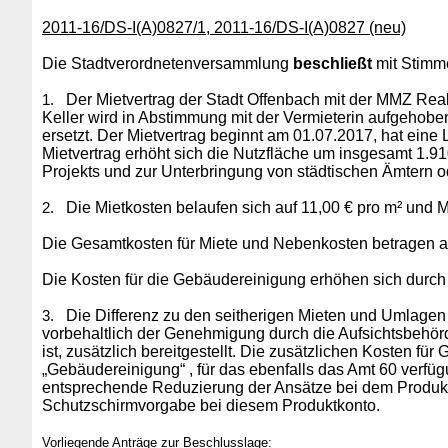
2011-16/DS-I(A)0827/1, 2011-16/DS-I(A)0827 (neu)
Die Stadtverordnetenversammlung
beschließt
mit Stimme
Der Mietvertrag der Stadt Offenbach mit der MMZ Real
1.
Keller wird in Abstimmung mit der Vermieterin aufgehobe
ersetzt. Der Mietvertrag beginnt am 01.07.2017, hat ein
Mietvertrag erhöht sich die Nutzfläche um insgesamt 1.
Projekts und zur Unterbringung von städtischen Ämtern o
Die Mietkosten belaufen sich auf 11,00 € pro m² und 
2.
Die Gesamtkosten für Miete und Nebenkosten betragen a
Die Kosten für die Gebäudereinigung erhöhen sich durch 
Die Differenz zu den seitherigen Mieten und Umlagen
3.
vorbehaltlich der Genehmigung durch die Aufsichtsbehör
ist, zusätzlich bereitgestellt. Die zusätzlichen Koste
„Gebäudereinigung“ , für das ebenfalls das Amt 60 verfügu
entsprechende Reduzierung der Ansätze bei dem Produk
Schutzschirmvorgabe bei diesem Produktkonto.
Vorliegende Anträge zur Beschlusslage: