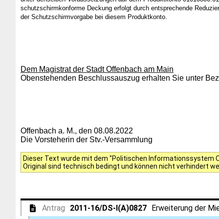
schutzschirmkonforme Deckung erfolgt durch entsprechende Reduzier
der Schutzschirmvorgabe bei diesem Produktkonto.
Dem Magistrat der Stadt Offenbach am Main
Obenstehenden Beschlussauszug erhalten Sie unter Bezu
Offenbach a. M., den 08.08.2022
Die Vorsteherin der Stv.-Versammlung
Dieser Text wurde mit dem "Politischen Informationssystem Of
Original sind technisch bedingt und können nicht verhindert w
Antrag
2011-16/DS-I(A)0827
Erweiterung der Mie