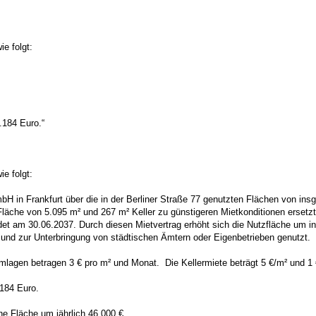
e folgt:
.184 Euro.“
e folgt:
H in Frankfurt über die in der Berliner Straße 77 genutzten Flächen von ins
läche von 5.095 m² und 267 m² Keller zu günstigeren Mietkonditionen ersetzt
det am 30.06.2037. Durch diesen Mietvertrag erhöht sich die Nutzfläche um i
nd zur Unterbringung von städtischen Ämtern oder Eigenbetrieben genutzt.
Umlagen betragen 3 € pro m² und Monat. Die Kellermiete beträgt 5 €/m² und 
184 Euro.
he Fläche um jährlich 46.000 €.