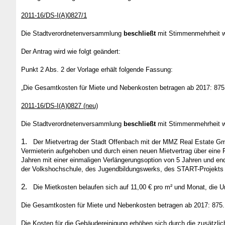
2011-16/DS-I(A)0827/1
Die Stadtverordnetenversammlung
beschließt
mit Stimmenmehrheit wi
Der Antrag wird wie folgt geändert:
Punkt 2 Abs. 2 der Vorlage erhält folgende Fassung:
„Die Gesamtkosten für Miete und Nebenkosten betragen ab 2017: 875
2011-16/DS-I(A)0827 (neu)
Die Stadtverordnetenversammlung
beschließt
mit Stimmenmehrheit wi
1.
Der Mietvertrag der Stadt Offenbach mit der MMZ Real Estate Gmb
Vermieterin aufgehoben und durch einen neuen Mietvertrag über eine F
Jahren mit einer einmaligen Verlängerungsoption von 5 Jahren und en
der Volkshochschule, des Jugendbildungswerks, des START-Projekts u
2.
Die Mietkosten belaufen sich auf 11,00 € pro m² und Monat, die 
Die Gesamtkosten für Miete und Nebenkosten betragen ab 2017: 875.
Die Kosten für die Gebäudereinigung erhöhen sich durch die zusätzlic