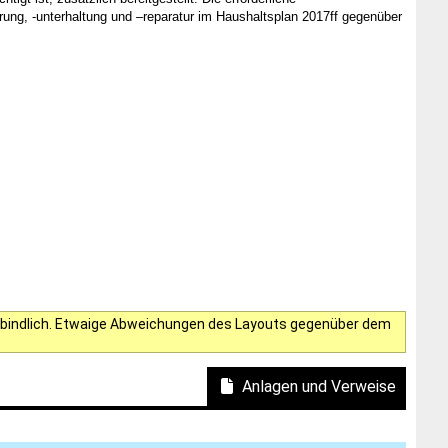
g, -unterhaltung und –reparatur im Haushaltsplan 2017ff gegenüber
verbindlich. Etwaige Abweichungen des Layouts gegenüber dem
Anlagen und Verweise