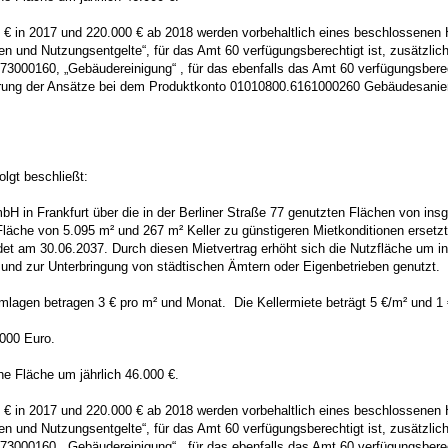
 € in 2017 und 220.000 € ab 2018 werden vorbehaltlich eines beschlossenen
und Nutzungsentgelte“, für das Amt 60 verfügungsberechtigt ist, zusätzlich 
0160, „Gebäudereinigung“ , für das ebenfalls das Amt 60 verfügungsberechtigt
ung der Ansätze bei dem Produktkonto 01010800.6161000260 Gebäudesanierun
lgt beschließt:
H in Frankfurt über die in der Berliner Straße 77 genutzten Flächen von ins
läche von 5.095 m² und 267 m² Keller zu günstigeren Mietkonditionen ersetzt
det am 30.06.2037. Durch diesen Mietvertrag erhöht sich die Nutzfläche um i
nd zur Unterbringung von städtischen Ämtern oder Eigenbetrieben genutzt.
Umlagen betragen 3 € pro m² und Monat. Die Kellermiete beträgt 5 €/m² und 
000 Euro.
he Fläche um jährlich 46.000 €.
 € in 2017 und 220.000 € ab 2018 werden vorbehaltlich eines beschlossenen
und Nutzungsentgelte“, für das Amt 60 verfügungsberechtigt ist, zusätzlich 
0160, „Gebäudereinigung“ , für das ebenfalls das Amt 60 verfügungsberechtigt