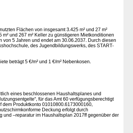
genutzten Flächen von insgesamt 3.425 m² und 27 m²
5 m² und 267 m² Keller zu günstigeren Mietkonditionen
ion von 5 Jahren und endet am 30.06.2037. Durch diesen
Volkshochschule, des Jugendbildungswerks, des START-
iete beträgt 5 €/m² und 1 €/m² Nebenkosen.
ltlich eines beschlossenen Haushaltsplanes und
tzungsentgelte“, für das Amt 60 verfügungsberechtigt
n auf dem Produktkonto 01010800.6173000160,
 schutzschirmkonforme Deckung erfolgt durch
und –reparatur im Haushaltsplan 2017ff gegenüber der