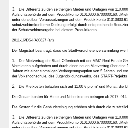
3.
Die Differenz zu den seitherigen Mieten und Umlagen von 110.000
Aufsichtsbehörde auf dem Produktkonto 01010800.6700000160, „Mieten 
unter denselben Voraussetzungen auf dem Produktkonto 01010800.617300
schutzschirmkonforme Deckung erfolgt durch entsprechende Reduzier
der Schutzschirmvorgabe bei diesem Produktkonto.
2011-16/DS-I(A)0827 (alt)
Der Magistrat beantragt, dass die Stadtverordnetenversammlung wie fo
1.
Der Mietvertrag der Stadt Offenbach mit der MMZ Real Estate Gmb
Vermieterin aufgehoben und durch einen neuen Mietvertrag über eine F
Jahren mit einer einmaligen Verlängerungsoption von 5 Jahren und en
der Volkshochschule, des Jugendbildungswerks, des START-Projekts u
2.
Die Mietkosten belaufen sich auf 11,00 € pro m² und Monat, die 
Die Gesamtkosten für Miete und Nebenkosten betragen ab 2017: 914.
Die Kosten für die Gebäudereinigung erhöhen sich durch die zusätzlic
3.
Die Differenz zu den seitherigen Mieten und Umlagen von 110.000
Aufsichtsbehörde auf dem Produktkonto 01010800.6700000160, „Mieten 
unter denselben Voraussetzungen auf dem Produktkonto 01010800.617300