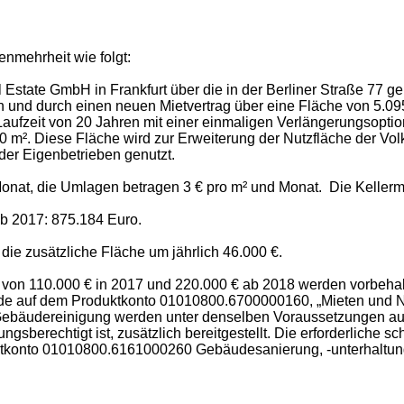
nmehrheit wie folgt:
 Estate GmbH in Frankfurt über die in der Berliner Straße 77 
n und durch einen neuen Mietvertrag über eine Fläche von 5.09
e Laufzeit von 20 Jahren mit einer einmaligen Verlängerungsopt
910 m². Diese Fläche wird zur Erweiterung der Nutzfläche der 
der Eigenbetrieben genutzt.
Monat, die Umlagen betragen 3 € pro m² und Monat. Die Kellerm
b 2017: 875.184 Euro.
die zusätzliche Fläche um jährlich 46.000 €.
 von 110.000 € in 2017 und 220.000 € ab 2018 werden vorbeha
de auf dem Produktkonto 01010800.6700000160, „Mieten und Nu
n für Gebäudereinigung werden unter denselben Voraussetzunge
ngsberechtigt ist, zusätzlich bereitgestellt. Die erforderliche
tkonto 01010800.6161000260 Gebäudesanierung, -unterhaltung 