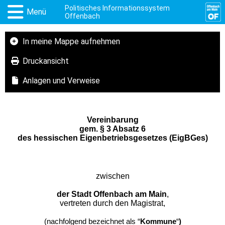
Politisches Informationssystem
Menü
Offenbach
In meine Mappe aufnehmen
Druckansicht
Anlagen und Verweise
Vereinbarung
gem. § 3 Absatz 6
des hessischen Eigenbetriebsgesetzes (EigBGes)
zwischen
der Stadt Offenbach am Main
,
vertreten durch den Magistrat,
(nachfolgend bezeichnet als “
Kommune
“
)