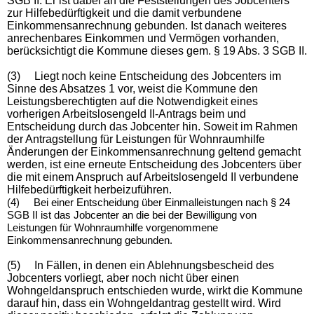
SGB II. Er ist dabei an die Feststellungen des Jobcenters
zur Hilfebedürftigkeit und die damit verbundene
Einkommensanrechnung gebunden. Ist danach weiteres
anrechenbares Einkommen und Vermögen vorhanden,
berücksichtigt die Kommune dieses gem. § 19 Abs. 3 SGB II.
(3) Liegt noch keine Entscheidung des Jobcenters im
Sinne des Absatzes 1 vor, weist die Kommune den
Leistungsberechtigten auf die Notwendigkeit eines
vorherigen Arbeitslosengeld II-Antrags beim und
Entscheidung durch das Jobcenter hin. Soweit im Rahmen
der Antragstellung für Leistungen für Wohnraumhilfe
Änderungen der Einkommensanrechnung geltend gemacht
werden, ist eine erneute Entscheidung des Jobcenters über
die mit einem Anspruch auf Arbeitslosengeld II verbundene
Hilfebedürftigkeit herbeizuführen.
(4) Bei einer Entscheidung über Einmalleistungen nach § 24
SGB II ist das Jobcenter an die bei der Bewilligung von
Leistungen für Wohnraumhilfe vorgenommene
Einkommensanrechnung gebunden.
(5) In Fällen, in denen ein Ablehnungsbescheid des
Jobcenters vorliegt, aber noch nicht über einen
Wohngeldanspruch entschieden wurde, wirkt die Kommune
darauf hin, dass ein Wohngeldantrag gestellt wird. Wird