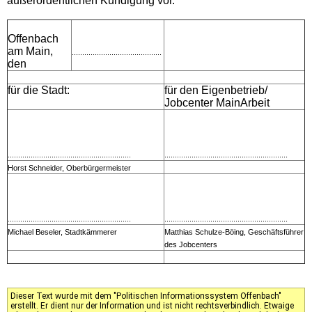
außerordentlichen Kündigung vor.
Offenbach
am Main,
...........................................
den
für die Stadt:
für den Eigenbetrieb/
Jobcenter MainArbeit
...........................................................
...........................................................
Horst Schneider, Oberbürgermeister
...........................................................
...........................................................
Michael Beseler, Stadtkämmerer
Matthias Schulze-Böing, Geschäftsführer
des Jobcenters
Dieser Text wurde mit dem "Politischen Informationssystem Offenbach"
erstellt. Er dient nur der Information und ist nicht rechtsverbindlich. Etwaige