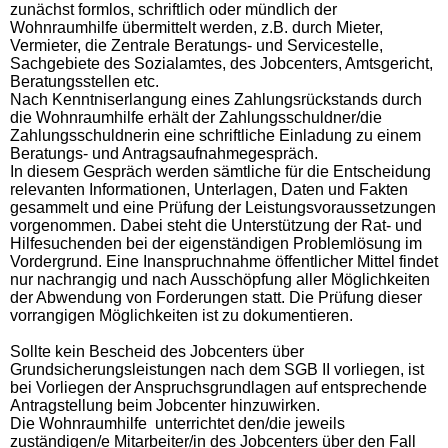
zunächst formlos, schriftlich oder mündlich der
Wohnraumhilfe übermittelt werden, z.B. durch Mieter,
Vermieter, die Zentrale Beratungs- und Servicestelle,
Sachgebiete des Sozialamtes, des Jobcenters, Amtsgericht,
Beratungsstellen etc.
Nach Kenntniserlangung eines Zahlungsrückstands durch
die Wohnraumhilfe erhält der Zahlungsschuldner/die
Zahlungsschuldnerin eine schriftliche Einladung zu einem
Beratungs- und Antragsaufnahmegespräch.
In diesem Gespräch werden sämtliche für die Entscheidung
relevanten Informationen, Unterlagen, Daten und Fakten
gesammelt und eine Prüfung der Leistungsvoraussetzungen
vorgenommen. Dabei steht die Unterstützung der Rat- und
Hilfesuchenden bei der eigenständigen Problemlösung im
Vordergrund. Eine Inanspruchnahme öffentlicher Mittel findet
nur nachrangig und nach Ausschöpfung aller Möglichkeiten
der Abwendung von Forderungen statt. Die Prüfung dieser
vorrangigen Möglichkeiten ist zu dokumentieren.
Sollte kein Bescheid des Jobcenters über
Grundsicherungsleistungen nach dem SGB II vorliegen, ist
bei Vorliegen der Anspruchsgrundlagen auf entsprechende
Antragstellung beim Jobcenter hinzuwirken.
Die Wohnraumhilfe unterrichtet den/die jeweils
zuständigen/e Mitarbeiter/in des Jobcenters über den Fall