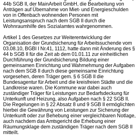
44b SGB II, der MainArbeit GmbH, die Bearbeitung von
Anträgen auf Übernahme von Miet- und Energieschulden
von in Offenbach wohnenden Personen mit
Leistungsanspruch nach dem SGB II durch die
Wohnraumhilfe des Sozialamtes wahrgenommen.
Artikel 1 des Gesetzes zur Weiterentwicklung der
Organisation der Grundsicherung für Arbeitssuchende vom
03.08.10, BGBl I Nr.41, 1112, hatte dann mit Änderung des §
44 b SGB II für die Zeit ab dem 01.01.11 zur einheitlichen
Durchführung der Grundsicherung Bildung einer
gemeinsamen Einrichtung und Wahrnehmung der Aufgaben
nach dem SGB II durch diese gemeinsame Einrichtung
vorgesehen, deren Träger gem. § 6 SGB II die
Bundesagentur für Arbeit und die kreisfreien Städte und die
Landkreise waren. Die Kommune war dabei auch
zuständiger Träger für Leistungen zur Bedarfsdeckung für
Unterkunft und Heizung, also Aufgaben nach § 22 SGB II.
Die Regelungen in § 22 Absatz 8 und 9 SGB II ermöglichten
hierbei die Gewährung von Leistungen zur Sicherung der
Unterkunft oder zur Behebung einer vergleichbaren Notlage,
auch nachdem das Amtsgericht die Erhebung einer
Räumungsklage dem zuständigen Träger nach dem SGB II
mitteilt.