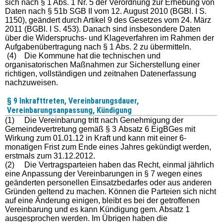
sich nach § 1 Abs. 1 Nr. 5 der Verordnung zur Erhebung von
Daten nach § 51b SGB II vom 12. August 2010 (BGBl. I S.
1150), geändert durch Artikel 9 des Gesetzes vom 24. März
2011 (BGBl. I S. 453). Danach sind insbesondere Daten
über die Widerspruchs- und Klageverfahren im Rahmen der
Aufgabenübertragung nach § 1 Abs. 2 zu übermitteln.
(4) Die Kommune hat die technischen und
organisatorischen Maßnahmen zur Sicherstellung einer
richtigen, vollständigen und zeitnahen Datenerfassung
nachzuweisen.
§ 9 Inkrafttreten, Vereinbarungsdauer,
Vereinbarungsanpassung, Kündigung
(1) Die Vereinbarung tritt nach Genehmigung der
Gemeindevertretung gemäß § 3 Absatz 6 EigBGes mit
Wirkung zum 01.01.12 in Kraft und kann mit einer 6-
monatigen Frist zum Ende eines Jahres gekündigt werden,
erstmals zum 31.12.2012.
(2) Die Vertragsparteien haben das Recht, einmal jährlich
eine Anpassung der Vereinbarungen in § 7 wegen eines
geänderten personellen Einsatzbedarfes oder aus anderen
Gründen geltend zu machen. Können die Parteien sich nicht
auf eine Änderung einigen, bleibt es bei der getroffenen
Vereinbarung und es kann Kündigung gem. Absatz 1
ausgesprochen werden. Im Übrigen haben die