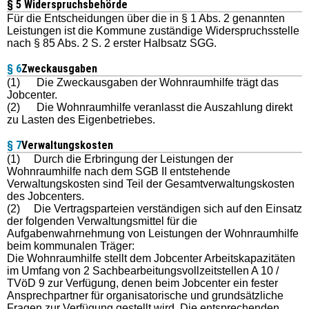
§ 5 Widerspruchsbehörde
Für die Entscheidungen über die in § 1 Abs. 2 genannten
Leistungen ist die Kommune zuständige Widerspruchsstelle
nach § 85 Abs. 2 S. 2 erster Halbsatz SGG.
§ 6
Zweckausgaben
(1)
Die Zweckausgaben der Wohnraumhilfe trägt das
Jobcenter.
(2)
Die Wohnraumhilfe veranlasst die Auszahlung direkt
zu Lasten des Eigenbetriebes.
§ 7
Verwaltungskosten
(1) Durch die Erbringung der Leistungen der
Wohnraumhilfe nach dem SGB II entstehende
Verwaltungskosten sind Teil der Gesamtverwaltungskosten
des Jobcenters.
(2) Die Vertragsparteien verständigen sich auf den Einsatz
der folgenden Verwaltungsmittel für die
Aufgabenwahrnehmung von Leistungen der Wohnraumhilfe
beim kommunalen Träger:
Die Wohnraumhilfe stellt dem Jobcenter Arbeitskapazitäten
im Umfang von 2 Sachbearbeitungsvollzeitstellen A 10 /
TVöD 9 zur Verfügung, denen beim Jobcenter ein fester
Ansprechpartner für organisatorische und grundsätzliche
Fragen zur Verfügung gestellt wird. Die entsprechenden