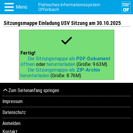
Politisches Informationssystem
Menü
Offenbach
Sitzungsmappe Einladung USV Sitzung am 30.10.2025
Fertig!
Die Sitzungsmappe als
PDF-Dokument
öffnen
oder
herunterladen
(Größe: 9.63M).
Die Sitzungsmappe als
ZIP-Archiv
herunterladen
(Größe: 8.76M).
Zum Seitenanfang springen
Impressum
Datenschutz
Anmelden
Kontakt: