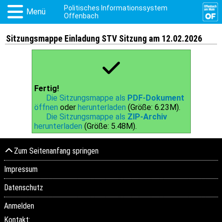
Politisches Informationssystem
Menü
Offenbach
Sitzungsmappe Einladung STV Sitzung am 12.02.2026
Fertig!
Die Sitzungsmappe als
PDF-Dokument
öffnen
oder
herunterladen
(Größe: 6.23M).
Die Sitzungsmappe als
ZIP-Archiv
herunterladen
(Größe: 5.48M).
Zum Seitenanfang springen
Impressum
Datenschutz
Anmelden
Kontakt: