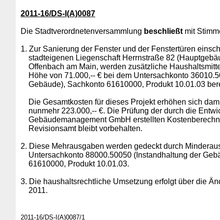
2011-16/DS-I(A)0087
Die Stadtverordnetenversammlung
beschließt
mit Stimme
1.
Zur Sanierung der Fenster und der Fenstertüren einsch
stadteigenen Liegenschaft Herrnstraße 82 (Hauptgebäu
Offenbach am Main, werden zusätzliche Haushaltsmit
Höhe von 71.000,-- € bei dem Untersachkonto 36010.50
Gebäude), Sachkonto 61610000, Produkt 10.01.03 berei
Die Gesamtkosten für dieses Projekt erhöhen sich damit
nunmehr 223.000,-- €. Die Prüfung der durch die Entwi
Gebäudemanagement GmbH erstellten Kostenberechnu
Revisionsamt bleibt vorbehalten.
2.
Diese Mehrausgaben werden gedeckt durch Minderaus
Untersachkonto 88000.50050 (Instandhaltung der Geb
61610000, Produkt 10.01.03.
3.
Die haushaltsrechtliche Umsetzung erfolgt über die Ä
2011.
2011-16/DS-I(A)0087/1