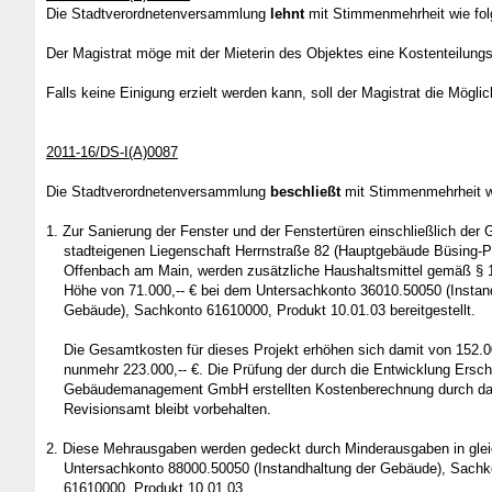
Die
Stadtverordnetenversammlung
lehnt
mit Stimmenmehrheit wie fo
Der Magistrat möge mit der Mieterin des Objektes eine Kostenteilung
Falls keine Einigung erzielt werden kann, soll der Magistrat die Mögli
2011-16/DS-I(A)0087
Die Stadtverordnetenversammlung
beschließt
mit Stimmenmehrheit wi
1.
Zur
Sanierung der
Fenster und der Fenstertüren einschließlich der 
stadteigenen Liegenschaft Herrnstraße 82 (Hauptgebäude Büsing-Pa
Offenbach am Main, wer
den zusätzliche Haushaltsmittel gemäß 
Höhe von 71.000,-- € bei dem Untersachkonto 36010.50050 (Instand
Gebäude), Sachkonto 61610000, Produkt 10.01.03 bereitgestellt.
Die Gesamtkosten für dieses Projekt erhöhen sich damit von 152.00
nunmehr 223.000,-- €. Die Prüfung der durch die Entwicklung Ersch
Gebäudemanagement GmbH erstellten Kostenberechnung durch d
Revisionsamt bleibt vorbehalten.
2.
Diese Mehrausgaben werden gedeckt durch Minderausgaben in glei
Untersachkonto 88000.50050 (Instandhaltung der Gebäude), Sachk
61610000, Produkt 10.01.03.