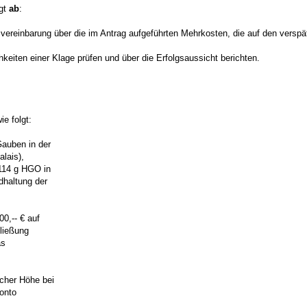
lgt
ab
:
svereinbarung über die im Antrag aufgeführten Mehrkosten, die auf den vers
chkeiten einer Klage prüfen und über die Erfolgsaussicht berichten.
e folgt:
Gauben in der
lais),
§ 114 g HGO
in
haltung der
0,-- € auf
ließung
as
cher Höhe bei
onto