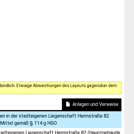
verbindlich. Etwaige Abweichungen des Layouts gegenüber dem
Anlagen und Verweise
ben in der stadteigenen Liegenschaft Herrnstraße 82
r Mittel gemäß § 114 g HGO
r stadteigenen Liegenschaft Herrnstraße 82 (Hauptgebäude