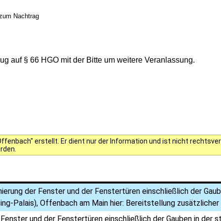
e zum Nachtrag
g auf § 66 HGO mit der Bitte um weitere Veranlassung.
fenbach" erstellt. Er dient nur der Information und ist nicht rechts
erden.
ierung der Fenster und der Fenstertüren einschließlich der Gau
ng-Palais), Offenbach am Main hier: Bereitstellung zusätzliche
 Fenster und der Fenstertüren einschließlich der Gauben in de