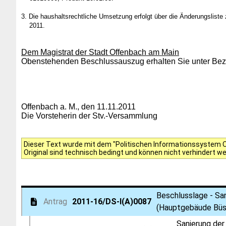
3.
Die haushaltsrechtliche Umsetzung erfolgt über die Änderungslist
2011.
Dem Magistrat der Stadt Offenbach am Main
Obenstehenden Beschlussauszug erhalten Sie unter Bezu
Offenbach a. M., den 11.11.2011
Die Vorsteherin der Stv.-Versammlung
Dieser Text wurde mit dem "Politischen Informationssystem Of
Original sind technisch bedingt und können nicht verhindert w
Beschlusslage - San
Antrag
2011-16/DS-I(A)0087
(Hauptgebäude Büsi
Sanierung der