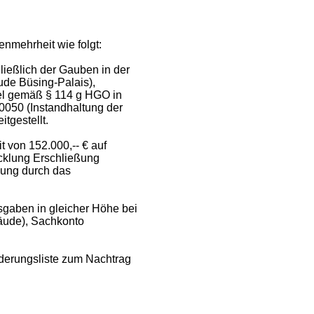
nmehrheit wie folgt:
ließlich der Gauben in der
de Büsing-Palais),
tel gemäß § 114 g HGO
in
050 (Instandhaltung der
tgestellt.
 von 152.000,-- € auf
cklung Erschließung
ng durch das
gaben in gleicher Höhe bei
äude), Sachkonto
nderungsliste zum Nachtrag