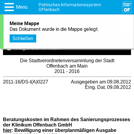
Politisches Informationssystem
Menü
Offenbach
Meine Mappe
1
In meine Mappe aufnehmen
Das Dokument wurde in die Mappe gelegt.
Druckansicht
Schließen
Anlagen und Verweise
Die Stadtverordnetenversammlung der Stadt
Offenbach am Main
2011 - 2016
2011-16/DS-I(A)0227
Ausgegeben am 09.08.2012
Eing. Dat. 09.08.2012
Beratungskosten im Rahmen des Sanierungsprozesses
der Klinikum Offenbach GmbH
hier
: Bewilligung einer überplanmäßigen Ausgabe