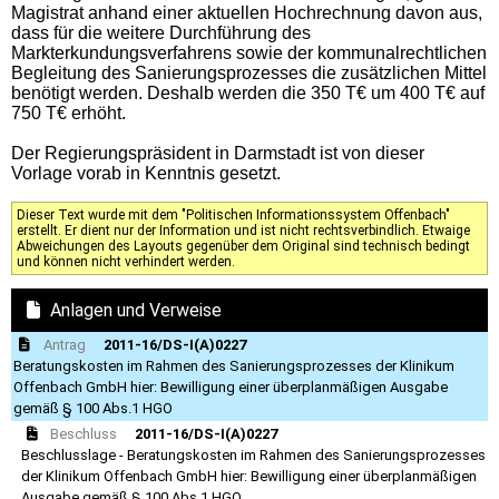
Magistrat anhand einer aktuellen Hochrechnung davon aus,
dass für die weitere Durchführung des
Markterkundungsverfahrens sowie der kommunalrechtlichen
Begleitung des Sanierungsprozesses die zusätzlichen Mittel
benötigt werden. Deshalb werden die 350 T€ um 400 T€ auf
750 T€ erhöht.
Der Regierungspräsident in Darmstadt ist von dieser
Vorlage vorab in Kenntnis gesetzt.
Dieser Text wurde mit dem "Politischen Informationssystem Offenbach"
erstellt. Er dient nur der Information und ist nicht rechtsverbindlich. Etwaige
Abweichungen des Layouts gegenüber dem Original sind technisch bedingt
und können nicht verhindert werden.
Anlagen und Verweise
Antrag
2011-16/DS-I(A)0227
Beratungskosten im Rahmen des Sanierungsprozesses der Klinikum
Offenbach GmbH hier: Bewilligung einer überplanmäßigen Ausgabe
gemäß § 100 Abs.1 HGO
Beschluss
2011-16/DS-I(A)0227
Beschlusslage - Beratungskosten im Rahmen des Sanierungsprozesses
der Klinikum Offenbach GmbH hier: Bewilligung einer überplanmäßigen
Ausgabe gemäß § 100 Abs.1 HGO