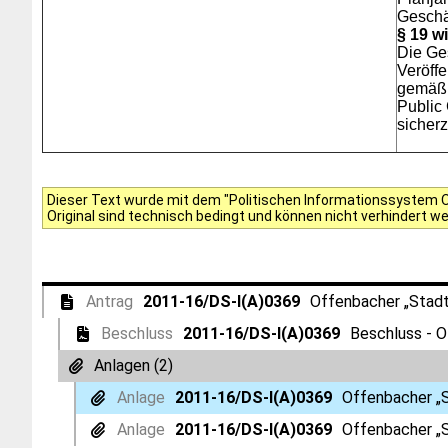
Geschä
§ 19 w
Die Ges
Veröffe
gemäß 
Public
sicherz
Dieser Text wurde mit dem "Politischen Informationssystem Of
Original sind technisch bedingt und können nicht verhindert w
Antrag
2011-16/DS-I(A)0369
Offenbacher „Stadt
Beschluss
2011-16/DS-I(A)0369
Beschluss - 
Anlagen (2)
Anlage
2011-16/DS-I(A)0369
Offenbacher „
Anlage
2011-16/DS-I(A)0369
Offenbacher „