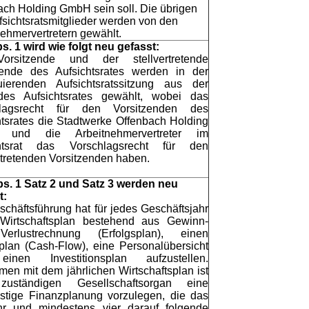
ach Holding GmbH sein soll. Die übrigen
fsichtsratsmitglieder werden von den
nehmervertretern gewählt.
s. 1 wird wie folgt neu gefasst:
orsitzende und der stellvertretende
zende des Aufsichtsrates werden in der
tuierenden Aufsichtsratssitzung aus der
des Aufsichtsrates gewählt, wobei das
hlagsrecht für den Vorsitzenden des
htsrates die Stadtwerke Offenbach Holding
und die Arbeitnehmervertreter im
chtsrat das Vorschlagsrecht für den
rtretenden Vorsitzenden haben.
bs. 1 Satz 2 und Satz 3 werden neu
t:
schäftsführung hat für jedes Geschäftsjahr
Wirtschaftsplan bestehend aus Gewinn-
erlustrechnung (Erfolgsplan), einen
plan (Cash-Flow), eine Personalübersicht
inen Investitionsplan aufzustellen.
en mit dem jährlichen Wirtschaftsplan ist
uständigen Gesellschaftsorgan eine
fristige Finanzplanung vorzulegen, die das
hr und mindestens vier darauf folgende