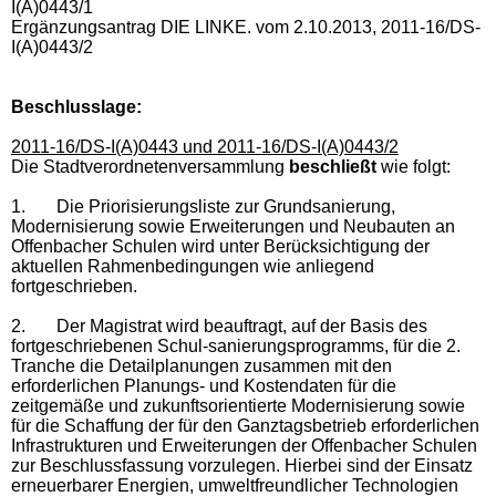
I(A)0443/1
Ergänzungsantrag DIE LINKE. vom 2.10.2013, 2011-16/DS-
I(A)0443/2
Beschlusslage:
2011-16/DS-I(A)0443 und 2011-16/DS-I(A)0443/2
Die Stadtverordnetenversammlung
beschließt
wie folgt:
1.
Die Priorisierungsliste zur Grundsanierung,
Modernisierung sowie Erwei­terungen und Neubauten an
Offen­bacher Schulen wird unter Berücksichtigung der
aktuellen Rahmenbedingungen wie anliegend
fortgeschrieben.
2.
Der Magistrat wird beauftragt, auf der Basis des
fortgeschriebenen Schul-sanierungsprogramms, für die 2.
Tranche die Detailplanungen zusammen mit den
erforderlichen Planungs- und Kostendaten für die
zeitgemäße und zukunftsorientierte Mo­dernisierung sowie
für die Schaffung der für den Ganztagsbetrieb erforderlichen
Infra­struk­turen und Erweiterungen der Offen­bacher Schulen
zur Beschlussfassung vorzulegen. Hierbei sind der Einsatz
erneuerbarer Energien, umweltfreundlicher Technologien