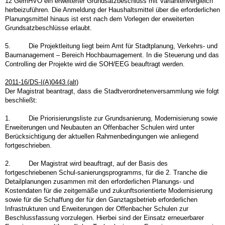
12 GemHVO ein erweiterter Grundsatzbeschluss mit Variantenvergleich
herbeizuführen. Die Anmeldung der Haushaltsmittel über die erforderlichen
Planungsmittel hinaus ist erst nach dem Vorlegen der erweiterten
Grundsatzbeschlüsse erlaubt.
5. Die Projektleitung liegt beim Amt für Stadtplanung, Verkehrs- und
Baumanagement – Bereich Hochbaumagement. In die Steuerung und das
Controlling der Projekte wird die SOH/EEG beauftragt werden.
2011-16/DS-I(A)0443 (alt)
Der Magistrat beantragt, dass die Stadtverordnetenversammlung wie folgt
beschließt:
1. Die Priorisierungsliste zur Grundsanierung, Modernisierung sowie
Erweiterungen und Neubauten an Offenbacher Schulen wird unter
Berücksichtigung der aktuellen Rahmenbedingungen wie anliegend
fortgeschrieben.
2. Der Magistrat wird beauftragt, auf der Basis des
fortgeschriebenen Schul-sanierungsprogramms, für die 2. Tranche die
Detailplanungen zusammen mit den erforderlichen Planungs- und
Kostendaten für die zeitgemäße und zukunftsorientierte Modernisierung
sowie für die Schaffung der für den Ganztagsbetrieb erforderlichen
Infrastrukturen und Erweiterungen der Offenbacher Schulen zur
Beschlussfassung vorzulegen. Hierbei sind der Einsatz erneuerbarer