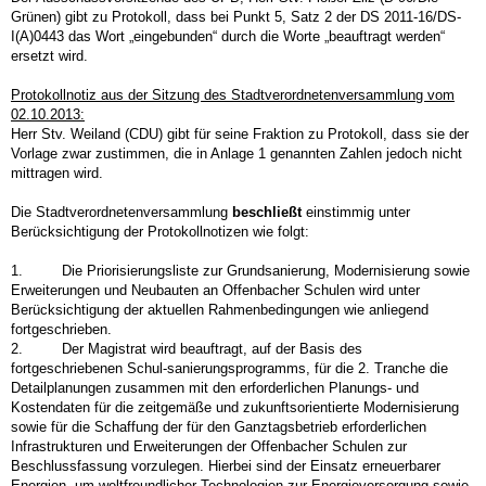
Grünen) gibt zu Protokoll, dass bei Punkt 5, Satz 2 der DS 2011-16/DS-
I(A)0443 das Wort „eingebunden“ durch die Worte „beauftragt werden“
ersetzt wird.
Protokollnotiz aus der Sitzung des Stadtverordnetenversammlung vom
02.10.2013:
Herr Stv. Weiland (CDU) gibt für seine Fraktion zu Protokoll, dass sie der
Vorlage zwar zustimmen, die in Anlage 1 genannten Zahlen jedoch nicht
mittragen wird.
Die Stadtverordnetenversammlung
beschließt
einstimmig unter
Berücksichtigung der Protokollnotizen wie folgt:
1. Die Priorisierungsliste zur Grundsanierung, Modernisierung sowie
Erweiterungen und Neubauten an Offenbacher Schulen wird unter
Berücksichtigung der aktuellen Rahmenbedingungen wie anliegend
fortgeschrieben.
2. Der Magistrat wird beauftragt, auf der Basis des
fortgeschriebenen Schul-sanierungsprogramms, für die 2. Tranche die
Detailplanungen zusammen mit den erforderlichen Planungs- und
Kostendaten für die zeitgemäße und zukunftsorientierte Modernisierung
sowie für die Schaffung der für den Ganztagsbetrieb erforderlichen
Infrastrukturen und Erweiterungen der Offenbacher Schulen zur
Beschlussfassung vorzulegen. Hierbei sind der Einsatz erneuerbarer
Energien, um-weltfreundlicher Technologien zur Energieversorgung sowie