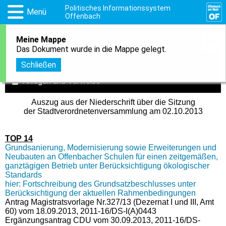
Politisches Informationssystem
Menü
Offenbach
Meine Mappe
1
In meine Mappe aufnehmen
Das Dokument wurde in die Mappe gelegt.
Druckansicht
Schließen
Anlagen und Verweise
Auszug aus der Niederschrift über die Sitzung
der Stadtverordnetenversammlung am 02.10.2013
TOP 14
Grundsanierung, Modernisierung sowie Erweiterungen und
Neubauten an Offenbacher Schulen für einen zeitgemäßen,
ganztägigen Betrieb unter Berücksichtigung ökologischer
Standards
hier: Fortschreibung des Grundsatzbeschlusses unter
Berücksichtigung der aktuellen Rahmenbedingungen
Antrag Magistratsvorlage Nr.327/13 (Dezernat I und III, Amt
60) vom 18.09.2013, 2011-16/DS-I(A)0443
Ergänzungsantrag CDU vom 30.09.2013, 2011-16/DS-