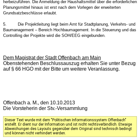
herbeizuführen. Die Anmeldung der Haushaltsmittel über die erforderlichen
Planungsmittel hinaus ist erst nach dem Vorlegen der erweiterten
Grundsatzbeschlüsse erlaubt.
5. Die Projektleitung liegt beim Amt für Stadtplanung, Verkehrs- und
Baumanagement – Bereich Hochbaumagement. In die Steuerung und das
Controlling der Projekte wird die SOH/EEG eingebunden.
Dem Magistrat der Stadt Offenbach am Main
Obenstehenden Beschlussauszug erhalten Sie unter Bezug
auf § 66 HGO mit der Bitte um weitere Veranlassung.
Offenbach a. M., den 10.10.2013
Die Vorsteherin der Stv.-Versammlung
Dieser Text wurde mit dem "Politischen Informationssystem Offenbach"
erstellt. Er dient nur der Information und ist nicht rechtsverbindlich. Etwaige
Abweichungen des Layouts gegenüber dem Original sind technisch bedingt
und können nicht verhindert werden.