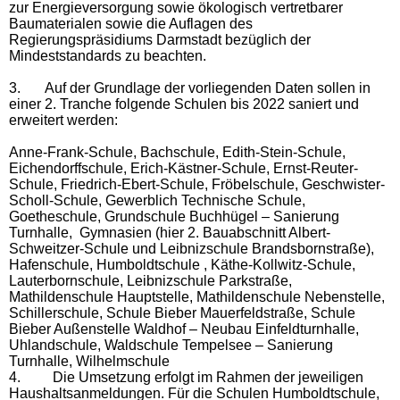
zur Energieversorgung sowie ökologisch vertretbarer
Baumaterialen sowie die Auflagen des
Regierungspräsidiums Darmstadt bezüglich der
Mindeststandards zu beachten.
3.
Auf der Grundlage der vorliegenden Daten sollen in
einer 2. Tranche folgende Schulen bis 2022 saniert und
erweitert werden:
Anne-Frank-Schule, Bachschule, Edith-Stein-Schule,
Eichendorffschule, Erich-Kästner-Schule, Ernst-Reuter-
Schule, Friedrich-Ebert-Schule, Fröbelschule, Geschwister-
Scholl-Schule, Gewerblich Technische Schule,
Goetheschule, Grundschule Buchhügel – Sanierung
Turnhalle, Gymnasien (hier 2. Bauabschnitt Albert-
Schweitzer-Schule und Leibnizschule Brandsbornstraße),
Hafenschule, Humboldtschule , Käthe-Kollwitz-Schule,
Lauterbornschule, Leibnizschule Parkstraße,
Mathildenschule Hauptstelle, Mathildenschule Nebenstelle,
Schillerschule, Schule Bieber Mauerfeldstraße, Schule
Bieber Außenstelle Waldhof – Neubau Einfeldturnhalle,
Uhlandschule, Waldschule Tempelsee – Sanierung
Turnhalle, Wilhelmschule
4.
Die Umsetzung erfolgt im Rahmen der jeweiligen
Haushaltsanmeldungen. Für die Schulen Humboldtschule,