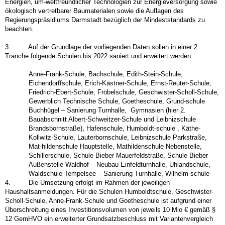
Energien, um-weltfreundlicher Technologien zur Energieversorgung sowie
ökologisch vertretbarer Baumaterialen sowie die Auflagen des
Regierungspräsidiums Darmstadt bezüglich der Mindeststandards zu
beachten.
3. Auf der Grundlage der vorliegenden Daten sollen in einer 2.
Tranche folgende Schulen bis 2022 saniert und erweitert werden:
Anne-Frank-Schule, Bachschule, Edith-Stein-Schule,
Eichendorffschule, Erich-Kästner-Schule, Ernst-Reuter-Schule,
Friedrich-Ebert-Schule, Fröbelschule, Geschwister-Scholl-Schule,
Gewerblich Technische Schule, Goetheschule, Grund-schule
Buchhügel – Sanierung Turnhalle, Gymnasien (hier 2.
Bauabschnitt Albert-Schweitzer-Schule und Leibnizschule
Brandsbornstraße), Hafenschule, Humboldt-schule , Käthe-
Kollwitz-Schule, Lauterbornschule, Leibnizschule Parkstraße,
Mat-hildenschule Hauptstelle, Mathildenschule Nebenstelle,
Schillerschule, Schule Bieber Mauerfeldstraße, Schule Bieber
Außenstelle Waldhof – Neubau Einfeldturnhalle, Uhlandschule,
Waldschule Tempelsee – Sanierung Turnhalle, Wilhelm-schule
4. Die Umsetzung erfolgt im Rahmen der jeweiligen
Haushaltsanmeldungen. Für die Schulen Humboldtschule, Geschwister-
Scholl-Schule, Anne-Frank-Schule und Goetheschule ist aufgrund einer
Überschreitung eines Investitionsvolumen von jeweils 10 Mio € gemäß §
12 GemHVO ein erweiterter Grundsatzbeschluss mit Variantenvergleich