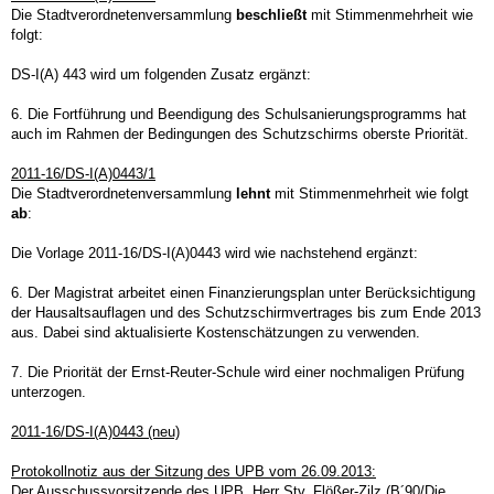
Die Stadtverordnetenversammlung
beschließt
mit Stimmenmehrheit wie
folgt:
DS-I(A) 443 wird um folgenden Zusatz ergänzt:
6. Die Fortführung und Beendigung des Schulsanierungsprogramms hat
auch im Rahmen der Bedingungen des Schutzschirms oberste Priorität.
2011-16/DS-I(A)0443/1
Die Stadtverordnetenversammlung
lehnt
mit Stimmenmehrheit wie folgt
ab
:
Die Vorlage 2011-16/DS-I(A)0443 wird wie nachstehend ergänzt:
6. Der Magistrat arbeitet einen Finanzierungsplan unter Berücksichtigung
der Hausaltsauflagen und des Schutzschirmvertrages bis zum Ende 2013
aus. Dabei sind aktualisierte Kostenschätzungen zu verwenden.
7. Die Priorität der Ernst-Reuter-Schule wird einer nochmaligen Prüfung
unterzogen.
2011-16/DS-I(A)0443 (neu)
Protokollnotiz aus der Sitzung des UPB vom 26.09.2013:
Der Ausschussvorsitzende des UPB, Herr Stv. Flößer-Zilz (B´90/Die