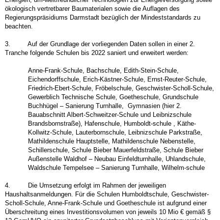
ökologisch vertretbarer Baumaterialen sowie die Auflagen des
Regierungspräsidiums Darmstadt bezüglich der Mindeststandards zu
beachten.
3. Auf der Grundlage der vorliegenden Daten sollen in einer 2.
Tranche folgende Schulen bis 2022 saniert und erweitert werden:
Anne-Frank-Schule, Bachschule, Edith-Stein-Schule,
Eichendorffschule, Erich-Kästner-Schule, Ernst-Reuter-Schule,
Friedrich-Ebert-Schule, Fröbelschule, Geschwister-Scholl-Schule,
Gewerblich Technische Schule, Goetheschule, Grundschule
Buchhügel – Sanierung Turnhalle, Gymnasien (hier 2.
Bauabschnitt Albert-Schweitzer-Schule und Leibnizschule
Brandsbornstraße), Hafenschule, Humboldt-schule , Käthe-
Kollwitz-Schule, Lauterbornschule, Leibnizschule Parkstraße,
Mathildenschule Hauptstelle, Mathildenschule Nebenstelle,
Schillerschule, Schule Bieber Mauerfeldstraße, Schule Bieber
Außenstelle Waldhof – Neubau Einfeldturnhalle, Uhlandschule,
Waldschule Tempelsee – Sanierung Turnhalle, Wilhelm-schule
4. Die Umsetzung erfolgt im Rahmen der jeweiligen
Haushaltsanmeldungen. Für die Schulen Humboldtschule, Geschwister-
Scholl-Schule, Anne-Frank-Schule und Goetheschule ist aufgrund einer
Überschreitung eines Investitionsvolumen von jeweils 10 Mio € gemäß §