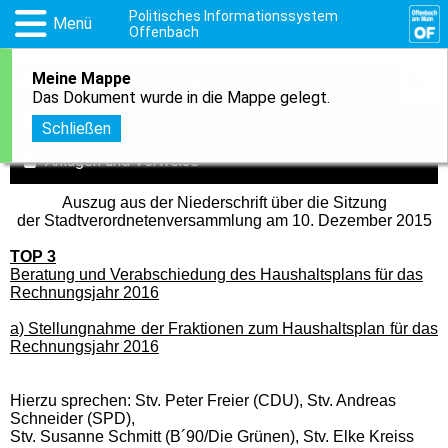
Politisches Informationssystem
Menü
Offenbach
Meine Mappe
1
In meine Mappe aufnehmen
Das Dokument wurde in die Mappe gelegt.
Druckansicht
Schließen
Anlagen und Verweise
Auszug aus der Niederschrift über die Sitzung
der Stadtverordnetenversammlung am 10. Dezember 2015
TOP 3
Beratung und Verabschiedung des Haushaltsplans für das
Rechnungsjahr 2016
a) Stellungnahme der Fraktionen zum Haushaltsplan für das
Rechnungsjahr 2016
Hierzu sprechen: Stv. Peter Freier (CDU), Stv. Andreas
Schneider (SPD),
Stv. Susanne Schmitt (B´90/Die Grünen), Stv. Elke Kreiss