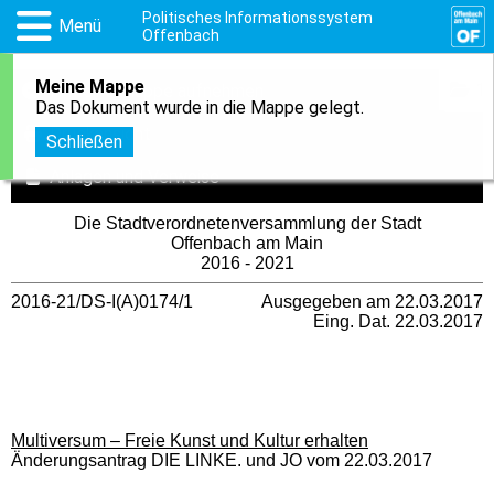
Politisches Informationssystem
Menü
Offenbach
Meine Mappe
1
In meine Mappe aufnehmen
Das Dokument wurde in die Mappe gelegt.
Druckansicht
Schließen
Anlagen und Verweise
Die Stadtverordnetenversammlung der Stadt
Offenbach am Main
2016 - 2021
2016-21/DS-I(A)0174/1
Ausgegeben am 22.03.2017
Eing. Dat. 22.03.2017
Multiversum – Freie Kunst und Kultur erhalten
Änderungsantrag DIE LINKE. und JO vom 22.03.2017