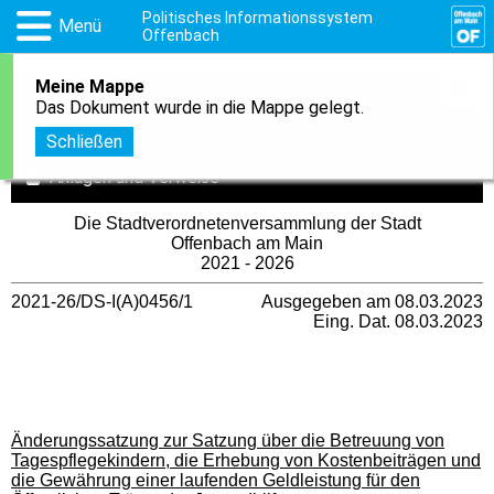
Politisches Informationssystem
Menü
Offenbach
Meine Mappe
1
In meine Mappe aufnehmen
Das Dokument wurde in die Mappe gelegt.
Druckansicht
Schließen
Anlagen und Verweise
Die Stadtverordnetenversammlung der Stadt
Offenbach am Main
2021 - 2026
2021-26/DS-I(A)0456/1
Ausgegeben am 08.03.2023
Eing. Dat. 08.03.2023
Änderungssatzung zur Satzung über die Betreuung von
Tagespflegekindern, die Erhebung von Kostenbeiträgen und
die Gewährung einer laufenden Geldleistung für den