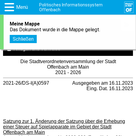
Politisches Informationssystem
Menü
Offenbach
Meine Mappe
1
In meine Mappe aufnehmen
Das Dokument wurde in die Mappe gelegt.
Druckansicht
Schließen
Anlagen und Verweise
Die Stadtverordnetenversammlung der Stadt
Offenbach am Main
2021 - 2026
2021-26/DS-I(A)0597
Ausgegeben am 16.11.2023
Eing. Dat. 16.11.2023
Satzung zur 1. Änderung der Satzung über die Erhebung
einer Steuer auf Spielapparate im Gebiet der Stadt
Offenbach am Main