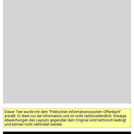
Dieser Text wurde mit dem "Politischen Informationssystem Offenbach"
erstellt. Er dient nur der Information und ist nicht rechtsverbindlich. Etwaige
Abweichungen des Layouts gegenüber dem Original sind technisch bedingt
und können nicht verhindert werden.