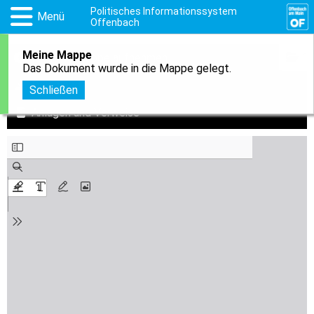
Politisches Informationssystem
Menü
Offenbach
Meine Mappe
1
In meine Mappe aufnehmen
Das Dokument wurde in die Mappe gelegt.
Download
Schließen
Anlagen und Verweise