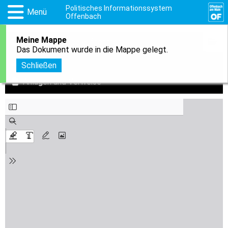
Politisches Informationssystem
Menü
Offenbach
Meine Mappe
1
In meine Mappe aufnehmen
Das Dokument wurde in die Mappe gelegt.
Download
Schließen
Anlagen und Verweise