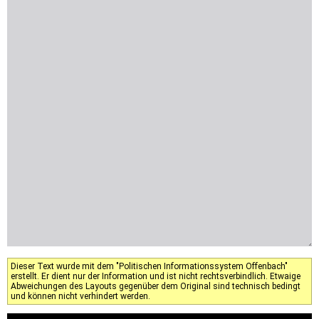
Dieser Text wurde mit dem "Politischen Informationssystem Offenbach"
erstellt. Er dient nur der Information und ist nicht rechtsverbindlich. Etwaige
Abweichungen des Layouts gegenüber dem Original sind technisch bedingt
und können nicht verhindert werden.