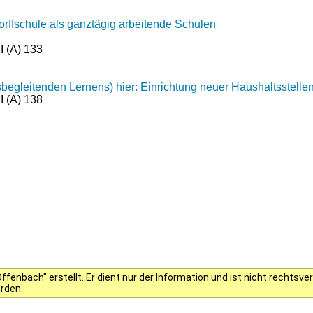
orffschule als ganztägig arbeitende Schulen
I (A) 133
begleitenden Lernens) hier: Einrichtung neuer Haushaltsstell
I (A) 138
fenbach" erstellt. Er dient nur der Information und ist nicht rechts
erden.