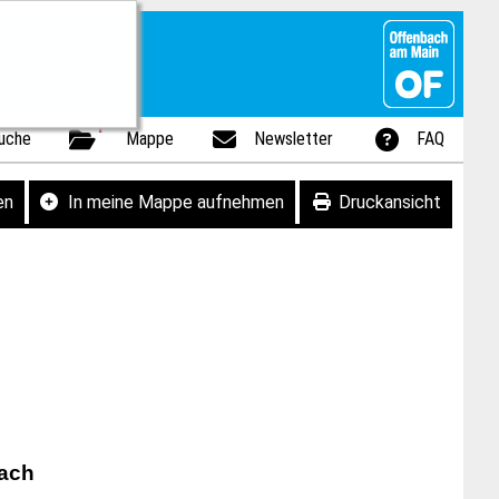
1
uche
Mappe
Newsletter
FAQ
en
In meine Mappe aufnehmen
Druckansicht
bach