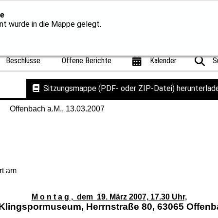
e
t wurde in die Mappe gelegt.
Beschlüsse
Offene Berichte
Kalender
S
Sitzungsmappe (PDF- oder ZIP-Datei) herunterlad
bach a.M., 13.03.2007
rt am
M o n t a g , dem 19. März 2007, 17.30 Uhr,
Klingspormuseum, Herrnstraße 80, 63065 Offen