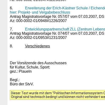
6.
Erweiterung der Erich-Kästner Schule / Eichend
hier: Projekt- und Vergabebeschluss
Antrag Magistratsvorlage Nr. 057/07 vom 07.03.2007, DS 
Az: 000-0002-01/0948#1226/2007
7.
Entwicklungspartnerschaft ZLL (Zentrum Lebens
Antrag Magistratsvorlage Nr. 074/07 vom 07.03.2007, DS 
Az: 000-0002-01/0953#1231/2007
8.
Verschiedenes
Der Vorsitzende des Ausschusses
für Kultur, Schule, Sport:
gez.: Plaueln
Begl.:
Büro der StvV.
Dieser Text wurde mit dem "Politischen Informationssystem Of
Original sind technisch bedingt und können nicht verhindert w