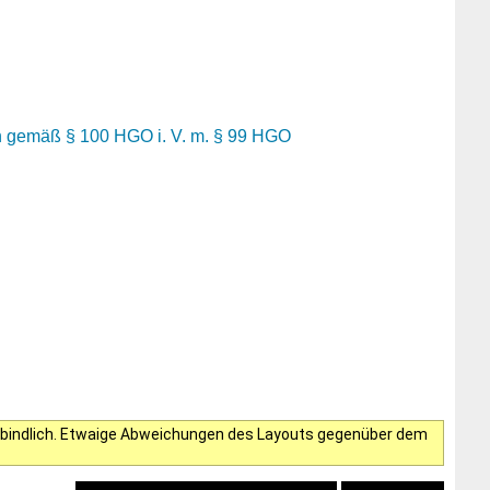
en gemäß § 100 HGO i. V. m. § 99 HGO
verbindlich. Etwaige Abweichungen des Layouts gegenüber dem