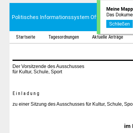
Meine Mapp
Das Dokumen
Politisches Informationssystem Offenbach
Schließen
Startseite
Tagesordnungen
Aktuelle Anträge
Der Vorsitzende des Ausschusses Offen
für Kultur, Schule, Sport
E i n l a d u n g
zu einer Sitzung des Ausschusses für Kultur, Schule, Spo
im 