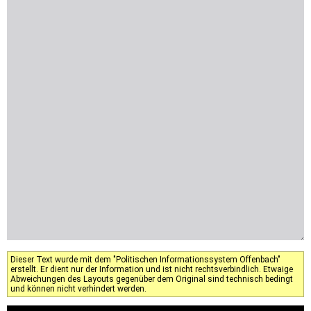
Dieser Text wurde mit dem "Politischen Informationssystem Offenbach"
erstellt. Er dient nur der Information und ist nicht rechtsverbindlich. Etwaige
Abweichungen des Layouts gegenüber dem Original sind technisch bedingt
und können nicht verhindert werden.