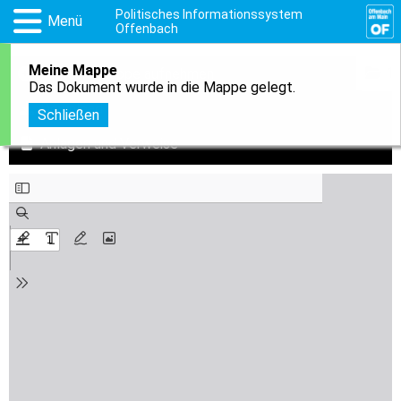
Politisches Informationssystem
Menü
Offenbach
Meine Mappe
1
In meine Mappe aufnehmen
Das Dokument wurde in die Mappe gelegt.
Download
Schließen
Anlagen und Verweise