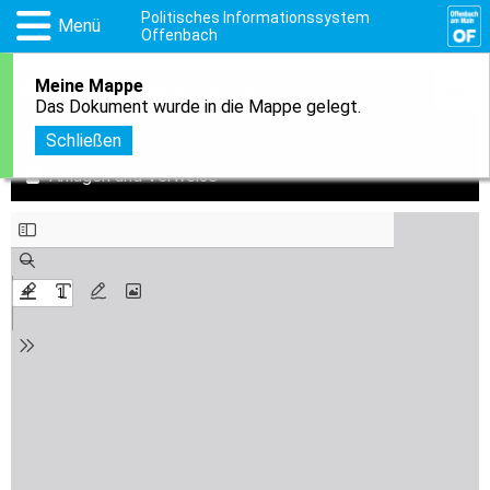
Politisches Informationssystem
Menü
Offenbach
Meine Mappe
1
In meine Mappe aufnehmen
Das Dokument wurde in die Mappe gelegt.
Download
Schließen
Anlagen und Verweise