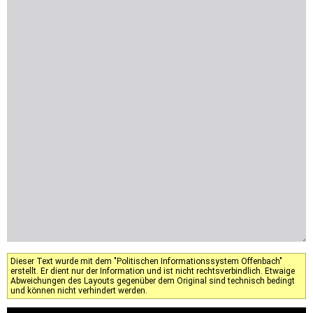
Dieser Text wurde mit dem "Politischen Informationssystem Offenbach"
erstellt. Er dient nur der Information und ist nicht rechtsverbindlich. Etwaige
Abweichungen des Layouts gegenüber dem Original sind technisch bedingt
und können nicht verhindert werden.